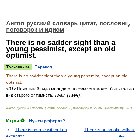
Англо-русский словарь цитат, пословиц,
поговорок и идиом
There is no sadder sight than a
young pessimist, except an old
optimist.
Толкование
Перевод
There is no sadder sight than a young pessimist, except an old
optimist.
<01>
Печальней вида молодого пессимиста может быть только
вид старого оптимиста.
Twain (Твен).
Англо-русский словарь цитат, пословиц, поговорок и идиом
.
Академик.ру
.
2011
.
Игры ⚽
Нужен реферат?
There is no rule without an
There is no smoke without
exception.